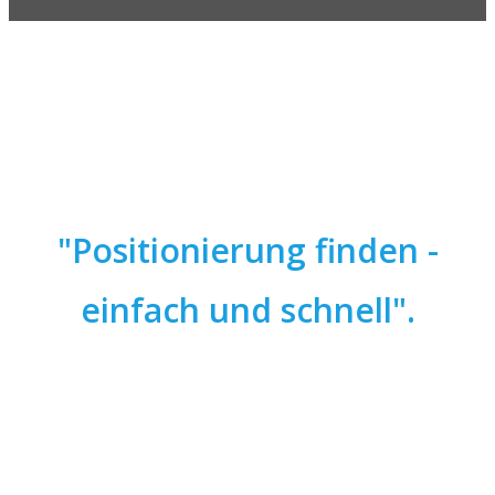
"Positionierung finden -
einfach und schnell".
Entscheide selbst, ob auch Du in nur 1-2
Stunden erfahren möchtest, wer Du BIST,
auf der Basis von dem was Du WILLST und