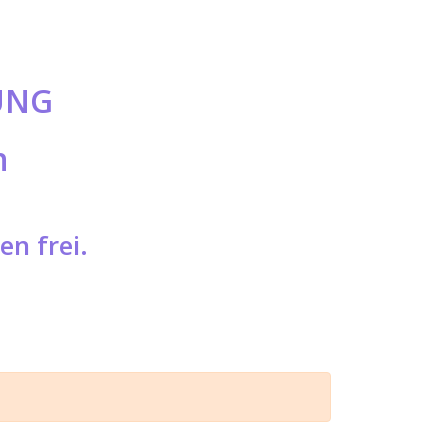
UNG
n
en frei.