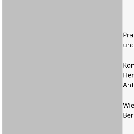
Pra
und
Kon
Her
Ant
Wie
Ber