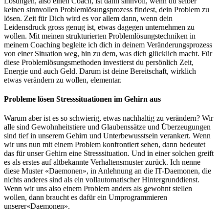
Lösungen, also einen Coach, ist dann sinnvoll, wenn du selber
keinen sinnvollen Problemlösungsprozess findest, dein Problem zu
lösen. Zeit für Dich wird es vor allem dann, wenn dein
Leidensdruck gross genug ist, etwas dagegen unternehmen zu
wollen. Mit meinen strukturierten Problemlösungstechniken in
meinem Coaching begleite ich dich in deinem Veränderungsprozess
von einer Situation weg, hin zu dem, was dich glücklich macht. Für
diese Problemlösungsmethoden investierst du persönlich Zeit,
Energie und auch Geld. Darum ist deine Bereitschaft, wirklich
etwas verändern zu wollen, elementar.
Probleme lösen Stresssituationen im Gehirn aus
Warum aber ist es so schwierig, etwas nachhaltig zu verändern? Wir
alle sind Gewohnheitstiere und Glaubenssätze und Überzeugungen
sind tief in unserem Gehirn und Unterbewusstsein verankert. Wenn
wir uns nun mit einem Problem konfrontiert sehen, dann bedeutet
das für unser Gehirn eine Stresssituation. Und in einer solchen greift
es als erstes auf altbekannte Verhaltensmuster zurück. Ich nenne
diese Muster «Daemonen», in Anlehnung an die IT-Daemonen, die
nichts anderes sind als ein vollautomatischer Hintergrunddienst.
Wenn wir uns also einem Problem anders als gewohnt stellen
wollen, dann braucht es dafür ein Umprogrammieren
unserer«Daemonen».