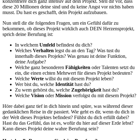
konzentriere dich ganz intensiv auf dein Projekt. Stell dir vor, dass
diese 20 Millionen deine sind und du keine Angst vor nichts haben
musst. Du hast es geschafft, dein Projekt aufzubauen.
Nun stell dir die folgenden Fragen, um ein Gefühl dafür zu
bekommen, ob dieses Projekt wirklich auch DEIN Herzensprojekt,
sprich deine Berufung ist:
In welchem
Umfeld
befindest du dich?
Welches
Verhalten
legst du an den Tag? Was tust du
innerhalb dieses Projekts? Was genau ist deine Funktion,
deine Aufgabe?
Welche ganz besonderen
Fähigkeiten
oder Talenten setzt du
ein, die einen echten Mehrwert für dieses Projekt bedeuten?
Welche
Werte
willst du mit diesem Projekt leben?
Wer bist du, welche
Identität
hast du?
Zu wem gehörst du, welche
Zugehörigkeit
hast du?
Welche
Vision
oder
Mission
verfolgst du mit diesem Projekt?
Höre dabei ganz tief in dich hinein und spüre, was während dieser
gedanklichen Reise in dir passiert. Wie geht es dir, wenn du dich in
der Welt dieses Projektes befindest? Fühlst du dich erfüllt dabei?
Hast du das Gefühl, das ist es, wofür du hier auf dieser Erde lebst?
Kann dieses Projekt deine wahre Berufung sein?