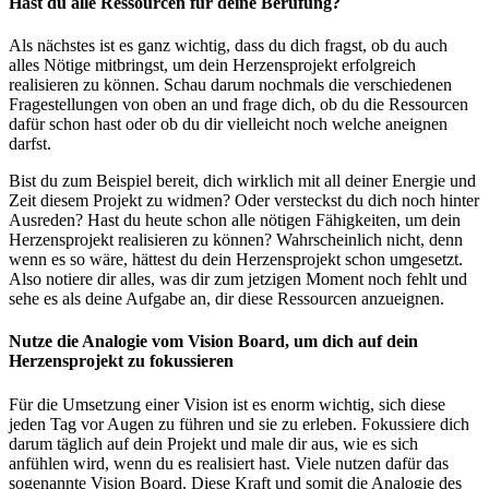
Hast du alle Ressourcen für deine Berufung?
Als nächstes ist es ganz wichtig, dass du dich fragst, ob du auch
alles Nötige mitbringst, um dein Herzensprojekt erfolgreich
realisieren zu können. Schau darum nochmals die verschiedenen
Fragestellungen von oben an und frage dich, ob du die Ressourcen
dafür schon hast oder ob du dir vielleicht noch welche aneignen
darfst.
Bist du zum Beispiel bereit, dich wirklich mit all deiner Energie und
Zeit diesem Projekt zu widmen? Oder versteckst du dich noch hinter
Ausreden? Hast du heute schon alle nötigen Fähigkeiten, um dein
Herzensprojekt realisieren zu können? Wahrscheinlich nicht, denn
wenn es so wäre, hättest du dein Herzensprojekt schon umgesetzt.
Also notiere dir alles, was dir zum jetzigen Moment noch fehlt und
sehe es als deine Aufgabe an, dir diese Ressourcen anzueignen.
Nutze die Analogie vom Vision Board, um dich auf dein
Herzensprojekt zu fokussieren
Für die Umsetzung einer Vision ist es enorm wichtig, sich diese
jeden Tag vor Augen zu führen und sie zu erleben. Fokussiere dich
darum täglich auf dein Projekt und male dir aus, wie es sich
anfühlen wird, wenn du es realisiert hast. Viele nutzen dafür das
sogenannte Vision Board. Diese Kraft und somit die Analogie des